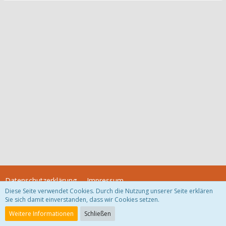
Datenschutzerklärung
Impressum
Diese Seite verwendet Cookies. Durch die Nutzung unserer Seite erklären
Sie sich damit einverstanden, dass wir Cookies setzen.
Community-Software:
WoltLab Suite™
Weitere Informationen
Schließen