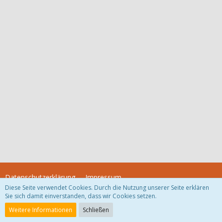
Datenschutzerklärung
Impressum
Diese Seite verwendet Cookies. Durch die Nutzung unserer Seite erklären
Sie sich damit einverstanden, dass wir Cookies setzen.
Community-Software:
WoltLab Suite™
Weitere Informationen
Schließen