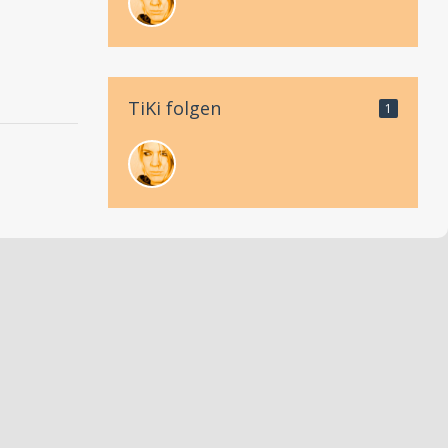
TiKi folgen
1