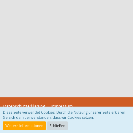
Datenschutzerklärung
Impressum
Diese Seite verwendet Cookies. Durch die Nutzung unserer Seite erklären
Sie sich damit einverstanden, dass wir Cookies setzen.
Community-Software:
WoltLab Suite™
Weitere Informationen
Schließen