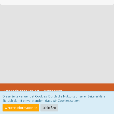
Datenschutzerklärung
Impressum
Diese Seite verwendet Cookies. Durch die Nutzung unserer Seite erklären
Sie sich damit einverstanden, dass wir Cookies setzen.
Community-Software:
WoltLab Suite™
Weitere Informationen
Schließen