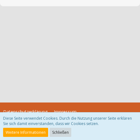
Datenschutzerklärung
Impressum
Diese Seite verwendet Cookies. Durch die Nutzung unserer Seite erklären
Sie sich damit einverstanden, dass wir Cookies setzen.
Community-Software:
WoltLab Suite™
Weitere Informationen
Schließen