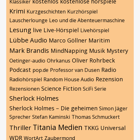
kostenlos
kostenlose hörspiele
Klassiker
Krimi
Kurzgeschichten
Kurzhörspiel
Lauscherlounge
Leo und die Abenteuermaschine
Lesung
live
Live-Hörspiel
Livehörspiel
Lübbe Audio
Marco Göllner
Maritim
Mark Brandis
MindNapping
Musik
Mystery
Oliver Rohrbeck
Oetinger-audio
Ohrkanus
Podcast
Radio
pop.de
Professor van Dusen
Rezension
Radiohörspiel
Random House Audio
Science Fiction
Rezensionen
SciFi
Serie
Sherlock Holmes
Sherlock Holmes – Die geheimen
Simon Jäger
Sprecher
Stefan Kaminski
Thomas Schmuckert
Titania Medien
Thriller
TKKG
Universal
WDR
WortArt
Zaubermond