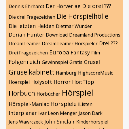
Die drei ???
Der Hörverlag
Dennis Ehrhardt
Die Hörspielhölle
Die drei Fragezeichen
Die letzten Helden
Dietmar Wunder
Dorian Hunter
Download
Dreamland Productions
Drei ???
DreamTeamer
DreamTeamer Hörspieler
Europa
Fantasy
Drei Fragezeichen
Film
Folgenreich
Grusel
Gewinnspiel
Gratis
Gruselkabinett
Hamburg
HighscoreMusic
Holysoft
Horror
Hör:Tipp
Hoerspiel
Hörspiel
Hörbuch
Hörbücher
Hörspiele
Hörspiel-Maniac
iListen
Interplanar
Ivar Leon Menger
Jason Dark
John Sinclair
Jens Wawrczeck
Kinderhörspiel