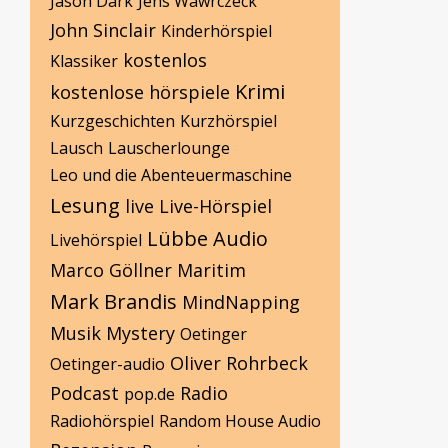
Jason Dark
Jens Wawrczeck
John Sinclair
Kinderhörspiel
kostenlos
Klassiker
Krimi
kostenlose hörspiele
Kurzgeschichten
Kurzhörspiel
Lausch
Lauscherlounge
Leo und die Abenteuermaschine
Lesung
live
Live-Hörspiel
Lübbe Audio
Livehörspiel
Marco Göllner
Maritim
Mark Brandis
MindNapping
Musik
Mystery
Oetinger
Oliver Rohrbeck
Oetinger-audio
Podcast
Radio
pop.de
Radiohörspiel
Random House Audio