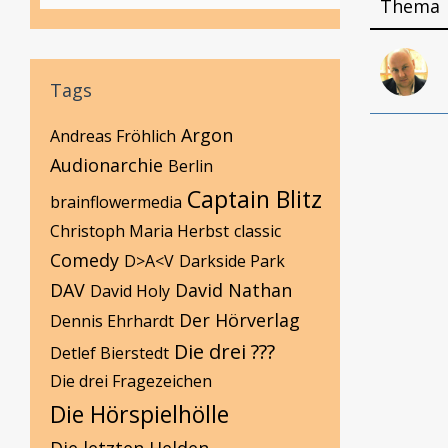
Thema
Tags
Argon
Andreas Fröhlich
Audionarchie
Berlin
Captain Blitz
brainflowermedia
Christoph Maria Herbst
classic
Comedy
D>A<V
Darkside Park
DAV
David Nathan
David Holy
Der Hörverlag
Dennis Ehrhardt
Die drei ???
Detlef Bierstedt
Die drei Fragezeichen
Die Hörspielhölle