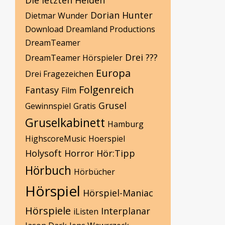
Die letzten Helden
Dorian Hunter
Dietmar Wunder
Download
Dreamland Productions
DreamTeamer
Drei ???
DreamTeamer Hörspieler
Europa
Drei Fragezeichen
Folgenreich
Fantasy
Film
Grusel
Gewinnspiel
Gratis
Gruselkabinett
Hamburg
HighscoreMusic
Hoerspiel
Holysoft
Horror
Hör:Tipp
Hörbuch
Hörbücher
Hörspiel
Hörspiel-Maniac
Hörspiele
Interplanar
iListen