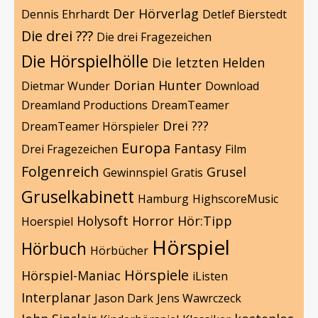
Der Hörverlag
Dennis Ehrhardt
Detlef Bierstedt
Die drei ???
Die drei Fragezeichen
Die Hörspielhölle
Die letzten Helden
Dorian Hunter
Dietmar Wunder
Download
Dreamland Productions
DreamTeamer
Drei ???
DreamTeamer Hörspieler
Europa
Fantasy
Drei Fragezeichen
Film
Folgenreich
Grusel
Gewinnspiel
Gratis
Gruselkabinett
Hamburg
HighscoreMusic
Holysoft
Horror
Hör:Tipp
Hoerspiel
Hörspiel
Hörbuch
Hörbücher
Hörspiele
Hörspiel-Maniac
iListen
Interplanar
Jason Dark
Jens Wawrczeck