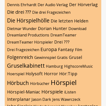
Der Hörverlag
Dennis Ehrhardt
Der Audio Verlag
Die drei ???
Die drei Fragezeichen
Die Hörspielhölle
Die letzten Helden
Dorian Hunter
Dietmar Wunder
Download
Dreamland Productions
DreamTeamer
Drei ???
DreamTeamer Hörspieler
Europa
Fantasy
Drei Fragezeichen
Film
Folgenreich
Grusel
Gewinnspiel
Gratis
Gruselkabinett
Hamburg
HighscoreMusic
Holysoft
Horror
Hör:Tipp
Hoerspiel
Hörspiel
Hörbuch
Hörbücher
Hörspiele
Hörspiel-Maniac
iListen
Interplanar
Jason Dark
Jens Wawrczeck