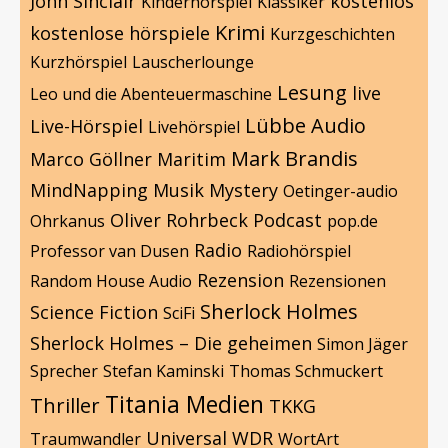
John Sinclair
kostenlos
Kinderhörspiel
Klassiker
Krimi
kostenlose hörspiele
Kurzgeschichten
Kurzhörspiel
Lauscherlounge
Lesung
live
Leo und die Abenteuermaschine
Lübbe Audio
Live-Hörspiel
Livehörspiel
Mark Brandis
Marco Göllner
Maritim
MindNapping
Musik
Mystery
Oetinger-audio
Oliver Rohrbeck
Podcast
Ohrkanus
pop.de
Radio
Professor van Dusen
Radiohörspiel
Rezension
Random House Audio
Rezensionen
Sherlock Holmes
Science Fiction
SciFi
Sherlock Holmes – Die geheimen
Simon Jäger
Sprecher
Stefan Kaminski
Thomas Schmuckert
Titania Medien
Thriller
TKKG
Universal
WDR
Traumwandler
WortArt