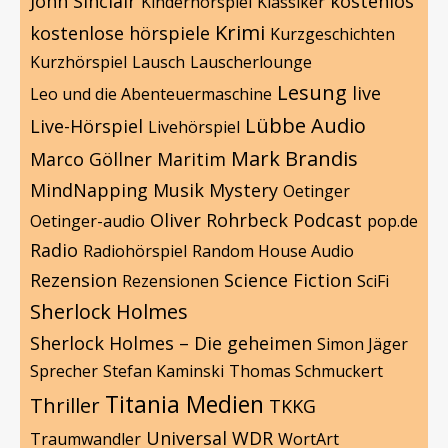
John Sinclair
kostenlos
Kinderhörspiel
Klassiker
Krimi
kostenlose hörspiele
Kurzgeschichten
Kurzhörspiel
Lausch
Lauscherlounge
Lesung
live
Leo und die Abenteuermaschine
Lübbe Audio
Live-Hörspiel
Livehörspiel
Mark Brandis
Marco Göllner
Maritim
MindNapping
Musik
Mystery
Oetinger
Oliver Rohrbeck
Podcast
Oetinger-audio
pop.de
Radio
Radiohörspiel
Random House Audio
Rezension
Science Fiction
Rezensionen
SciFi
Sherlock Holmes
Sherlock Holmes – Die geheimen
Simon Jäger
Sprecher
Stefan Kaminski
Thomas Schmuckert
Titania Medien
Thriller
TKKG
Universal
WDR
Traumwandler
WortArt