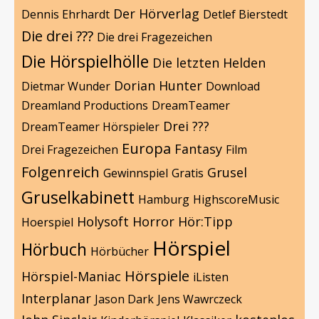
Der Hörverlag
Dennis Ehrhardt
Detlef Bierstedt
Die drei ???
Die drei Fragezeichen
Die Hörspielhölle
Die letzten Helden
Dorian Hunter
Dietmar Wunder
Download
Dreamland Productions
DreamTeamer
Drei ???
DreamTeamer Hörspieler
Europa
Fantasy
Drei Fragezeichen
Film
Folgenreich
Grusel
Gewinnspiel
Gratis
Gruselkabinett
Hamburg
HighscoreMusic
Holysoft
Horror
Hör:Tipp
Hoerspiel
Hörspiel
Hörbuch
Hörbücher
Hörspiele
Hörspiel-Maniac
iListen
Interplanar
Jason Dark
Jens Wawrczeck