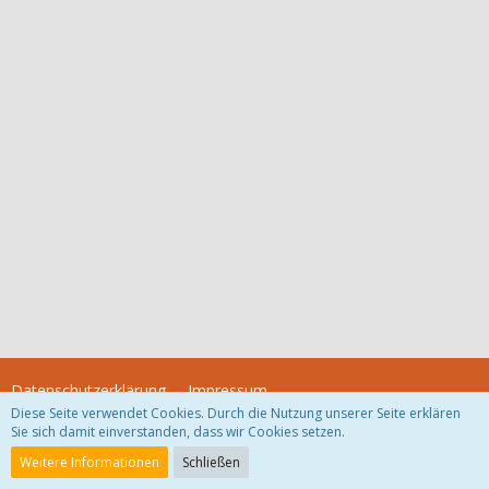
Datenschutzerklärung
Impressum
Diese Seite verwendet Cookies. Durch die Nutzung unserer Seite erklären
Sie sich damit einverstanden, dass wir Cookies setzen.
Community-Software:
WoltLab Suite™
Weitere Informationen
Schließen