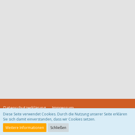
Datenschutzerklärung
Impressum
Diese Seite verwendet Cookies. Durch die Nutzung unserer Seite erklären
Sie sich damit einverstanden, dass wir Cookies setzen.
Community-Software:
WoltLab Suite™
Weitere Informationen
Schließen