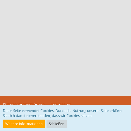
Datenschutzerklärung
Impressum
Diese Seite verwendet Cookies. Durch die Nutzung unserer Seite erklären
Sie sich damit einverstanden, dass wir Cookies setzen.
Community-Software:
WoltLab Suite™
Weitere Informationen
Schließen