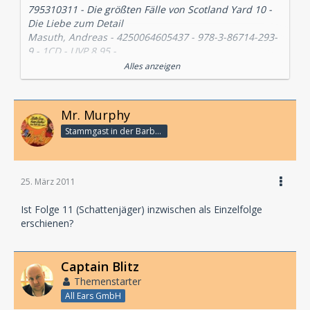
795310311 - Die größten Fälle von Scotland Yard 10 -
Die Liebe zum Detail
Masuth, Andreas - 4250064605437 - 978-3-86714-293-
9 - 1CD - UVP 8,95 -
PC404
Alles anzeigen
Inhalt:
Inspector Robin Maynard verbringt seinen Urlaub an
Mr. Murphy
der Südküste. Besser gesagt, bei einer ehemaligen
Stammgast in der Barbarabar
Kollegin. Doch hätte man ihm vorher gesagt, dass
selbst in einem Ort wie Brixham so perfide
Verbrechen verübt werden, er wäre sicher in London
geblieben.
25. März 2011
Der Brand in einer alten Villa scheint schnell
aufgeklärt. Und das Opfer, ein alter Mann, bereits
Ist Folge 11 (Schattenjäger) inzwischen als Einzelfolge
ad acta gelegt. Da fallen Maynard kleine Details auf,
erschienen?
die in ihm ernste Zweifel am Tathergang wecken.
Und auch Noreene Sullivan, die leitende Ermittlerin
stellt fest, dass es doch ein Motiv für diesen
Captain Blitz
Brand gegeben haben könnte...
Themenstarter
All Ears GmbH