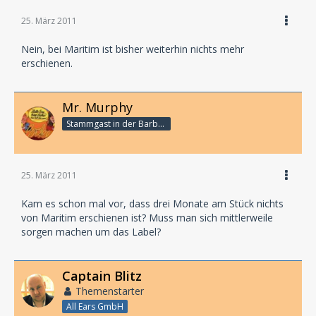
Sprecher:
Robin Maynard: Dietmar Wunder
25. März 2011
Noreene Sullivan: Karen Schulz-Vobach
Sally Prescott: Sabine Bohlmann
Nein, bei Maritim ist bisher weiterhin nichts mehr
Phil Miles: Peter Buchholz
erschienen.
Burbridge: Michael Habeck
Pathologe: Donald Arthur
Nick Gower: Norbert Gastell
Mr. Murphy
Janine Cutler: Christine Pappert
Stammgast in der Barbarabar
Mr. Gibbons: Manfred Erdmann
Buch: Andreas Masuth
Empfohlen ab 12 Jahren
25. März 2011
Laufzeit: ca. 65 Min.
Kam es schon mal vor, dass drei Monate am Stück nichts
von Maritim erschienen ist? Muss man sich mittlerweile
sorgen machen um das Label?
Captain Blitz
Themenstarter
All Ears GmbH