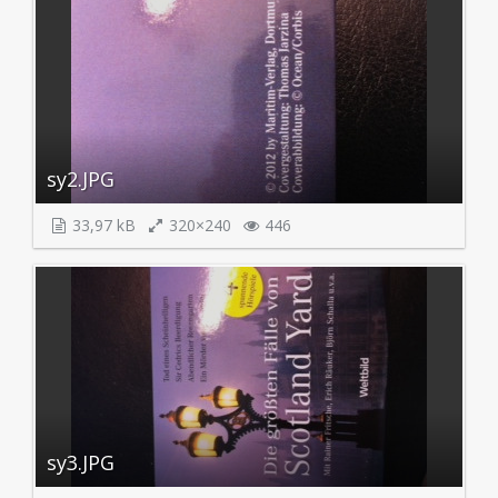
sy2.JPG
33,97 kB
320×240
446
sy3.JPG