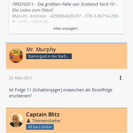
795310311 - Die größten Fälle von Scotland Yard 10 -
Die Liebe zum Detail
Masuth, Andreas - 4250064605437 - 978-3-86714-293-
9 - 1CD - UVP 8,95 -
PC404
Alles anzeigen
Inhalt:
Inspector Robin Maynard verbringt seinen Urlaub an
Mr. Murphy
der Südküste. Besser gesagt, bei einer ehemaligen
Stammgast in der Barbarabar
Kollegin. Doch hätte man ihm vorher gesagt, dass
selbst in einem Ort wie Brixham so perfide
Verbrechen verübt werden, er wäre sicher in London
geblieben.
25. März 2011
Der Brand in einer alten Villa scheint schnell
aufgeklärt. Und das Opfer, ein alter Mann, bereits
Ist Folge 11 (Schattenjäger) inzwischen als Einzelfolge
ad acta gelegt. Da fallen Maynard kleine Details auf,
erschienen?
die in ihm ernste Zweifel am Tathergang wecken.
Und auch Noreene Sullivan, die leitende Ermittlerin
stellt fest, dass es doch ein Motiv für diesen
Captain Blitz
Brand gegeben haben könnte...
Themenstarter
All Ears GmbH