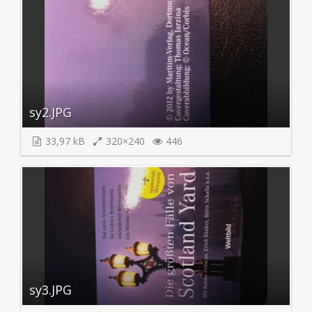
sy2.JPG
33,97 kB
320×240
446
sy3.JPG