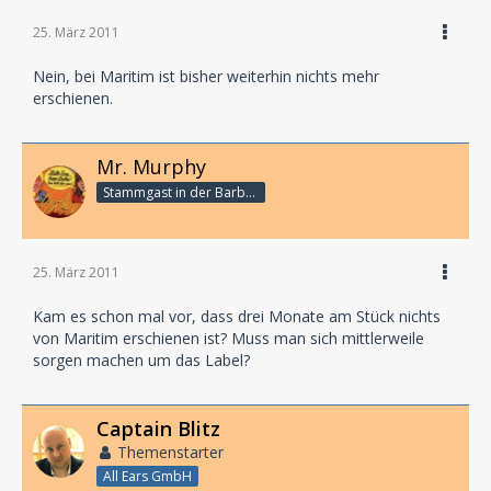
Sprecher:
Robin Maynard: Dietmar Wunder
25. März 2011
Noreene Sullivan: Karen Schulz-Vobach
Sally Prescott: Sabine Bohlmann
Nein, bei Maritim ist bisher weiterhin nichts mehr
Phil Miles: Peter Buchholz
erschienen.
Burbridge: Michael Habeck
Pathologe: Donald Arthur
Nick Gower: Norbert Gastell
Mr. Murphy
Janine Cutler: Christine Pappert
Stammgast in der Barbarabar
Mr. Gibbons: Manfred Erdmann
Buch: Andreas Masuth
Empfohlen ab 12 Jahren
25. März 2011
Laufzeit: ca. 65 Min.
Kam es schon mal vor, dass drei Monate am Stück nichts
von Maritim erschienen ist? Muss man sich mittlerweile
sorgen machen um das Label?
Captain Blitz
Themenstarter
All Ears GmbH