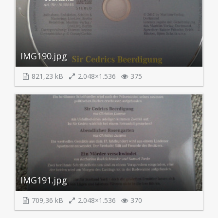
IMG190.jpg
821,23 kB
2.048×1.536
375
IMG191.jpg
709,36 kB
2.048×1.536
370