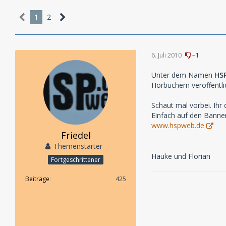
1
2
6. Juli 2010
−1
Unter dem Namen
HS
Hörbüchern veröffentli
Schaut mal vorbei. Ih
Einfach auf den Banner
www.hspweb.de
Friedel
Themenstarter
Hauke und Florian
Fortgeschrittener
Beiträge
425