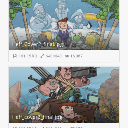
Heff_Cover2_final.jpg
161,15 kB
640×640
16.067
Heff_cover3_final.jpg