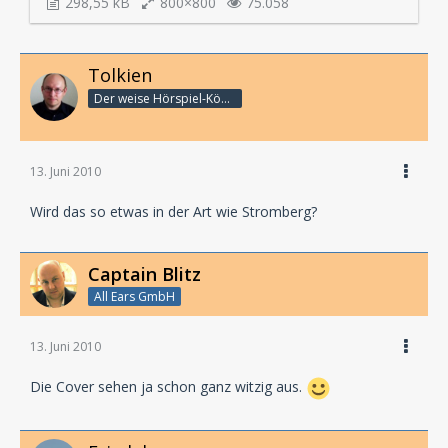
298,55 kB
800×800
75.058
Tolkien
Der weise Hörspiel-König
13. Juni 2010
Wird das so etwas in der Art wie Stromberg?
Captain Blitz
All Ears GmbH
13. Juni 2010
Die Cover sehen ja schon ganz witzig aus.