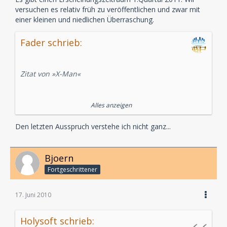
versuchen es relativ früh zu veröffentlichen und zwar mit
einer kleinen und niedlichen Überraschung.
Fader schrieb:
Zitat von »X-Man«
Also noch nicht.
Alles anzeigen
Noch gespannter bin ich auf Reaktionen und
Verkaufszahlen...
Den letzten Ausspruch verstehe ich nicht ganz...
Werden letztere hier veröffentlicht? Das wäre noch
das erste Mal...
Bjoern
Fortgeschrittener
17. Juni 2010
Holysoft schrieb: