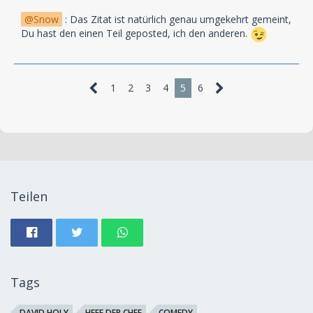
Snow
: Das Zitat ist natürlich genau umgekehrt gemeint,
Du hast den einen Teil geposted, ich den anderen.
1
2
3
4
5
6
Teilen
Tags
DAVID HOLY
HEFF DER CHEF
COMEDY