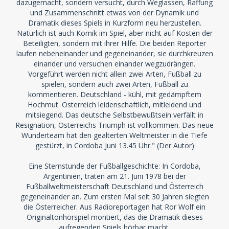
dazugemacht, sondern versucht, durch Weglassen, Raffung
und Zusammenschnitt etwas von der Dynamik und
Dramatik dieses Spiels in Kurzform neu herzustellen.
Natürlich ist auch Komik im Spiel, aber nicht auf Kosten der
Beteiligten, sondern mit ihrer Hilfe. Die beiden Reporter
laufen nebeneinander und gegeneinander, sie durchkreuzen
einander und versuchen einander wegzudrängen.
Vorgeführt werden nicht allein zwei Arten, Fußball zu
spielen, sondern auch zwei Arten, Fußball zu
kommentieren. Deutschland - kühl, mit gedämpftem
Hochmut. Österreich leidenschaftlich, mitleidend und
mitsiegend. Das deutsche Selbstbewußtsein verfällt in
Resignation, Osterreichs Triumph ist vollkommen. Das neue
Wunderteam hat den gealterten Weltmeister in die Tiefe
gestürzt, in Cordoba Juni 13.45 Uhr." (Der Autor)
Eine Sternstunde der Fußballgeschichte: In Cordoba,
Argentinien, traten am 21. Juni 1978 bei der
Fußballweltmeisterschaft Deutschland und Österreich
gegeneinander an. Zum ersten Mal seit 30 Jahren siegten
die Österreicher. Aus Radioreportagen hat Ror Wolf ein
Originaltonhörspiel montiert, das die Dramatik dieses
aufregenden Spiels hörbar macht.