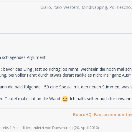
Giallo, Italo-Western, MindNapping, Poliziesch
ein schlagendes Argument.
 bevor das Ding jetzt so richtig los rennt, wechseln die noch mal schn
nung, bei voller Fahrt durch etwas derart radikales nicht ins "ganz Au
ann die bald folgende 150 eine Spezial mit den neuen Stimmen, was viel
en Teufel mal nicht an die Wand
Ich halts selber auch für unwahrs
BoardHQ Fancocommunitie
eits 1 Mal editiert, zuletzt von Duesentrieb (
20. April 2010
)