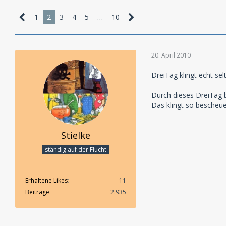
1
2
3
4
5
…
10
20. April 2010
DreiTag klingt echt sel
Durch dieses DreiTag b
Das klingt so bescheue
Stielke
ständig auf der Flucht
Erhaltene Likes
11
Beiträge
2.935