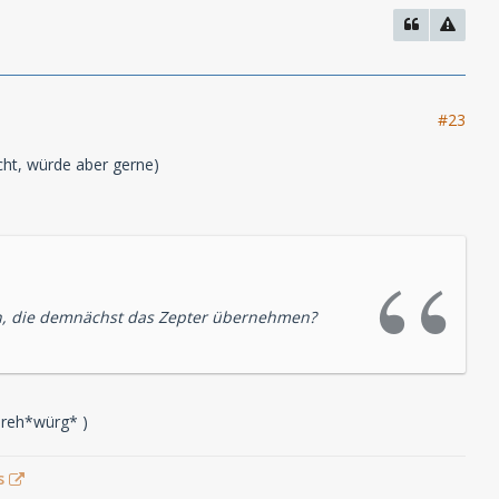
#23
icht, würde aber gerne)
n, die demnächst das Zepter übernehmen?
mdreh*würg* )
s