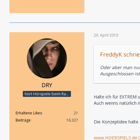
20. April 2010
FreddyK schrie
Oder aber man nut
Ausgeschlossen ist
DRY
hört Hörspiele beim Rasenmähen
Halte ich für EXTREM u
Auch wenns natürlich ni
Erhaltene Likes
21
Beiträge
16.327
Die Konzeptidee halte i
www.HOERSPIEL3.de