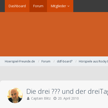
Dashboard
Forum
Mitglieder
Hoerspiel-Freunde.de
Forum
ddf-board³
Hörspiele aus Rocky
Die drei ??? und der dreiTa
Captain Blitz
20. April 2010