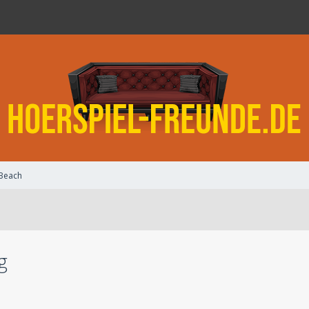
 Beach
g