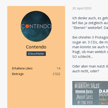
20. April 2010
Ich denke auch, es geh
lief das ja zeitgleich
"Ebenen" weiterlief. D
Bei ohnehin 3 Protagon
sogar an. 3 CDs, die m
Contendo
man könnte sie auch n
fragt, ob man wirklich
Erleuchteter
SO schlecht...
Oder aber man nutzt d
Erhaltene Likes
14
auch nicht, oder?
Beiträge
2.522