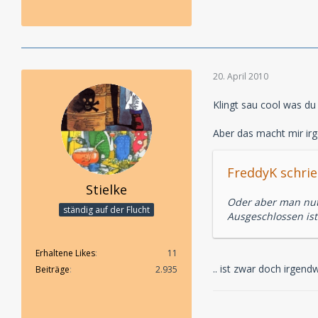
20. April 2010
Klingt sau cool was du 
Aber das macht mir ir
FreddyK schrie
Stielke
Oder aber man nut
ständig auf der Flucht
Ausgeschlossen ist
Erhaltene Likes
11
.. ist zwar doch irgen
Beiträge
2.935