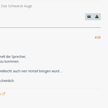
o, Das Schwarze Auge
#26
ell die Sprecher,
s" zu kommen.
leicht auch nen Vorteil bringen würd ...
cheinlich.
s