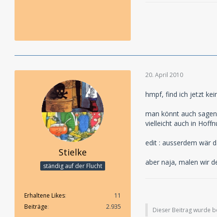
20. April 2010
hmpf, find ich jetzt k
man könnt auch sagen :
vielleicht auch in Hoff
edit : ausserdem wär d
Stielke
aber naja, malen wir d
ständig auf der Flucht
Erhaltene Likes
11
Beiträge
2.935
Dieser Beitrag wurde ber