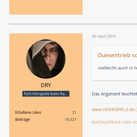
20. April 2010
Duesentrieb sc
vielleicht auch in 
DRY
Das Argument leuchtet
hört Hörspiele beim Rasenmähen
www.HOERSPIEL3.de
Erhaltene Likes
21
Beiträge
16.327
durchsuchbare Liste vo