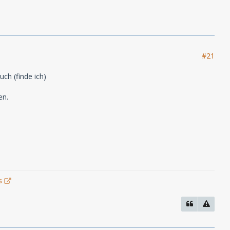
#21
uch (finde ich)
en.
s