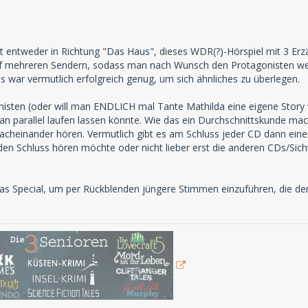
t entweder in Richtung "Das Haus", dieses WDR(?)-Hörspiel mit 3 Erzä
 auf mehreren Sendern, sodass man nach Wunsch den Protagonisten we
as war vermutlich erfolgreich genug, um sich ähnliches zu überlegen.
isten (oder will man ENDLICH mal Tante Mathilda eine eigene Story v
an parallel laufen lassen könnte. Wie das ein Durchschnittskunde mac
acheinander hören. Vermutlich gibt es am Schluss jeder CD dann ein
 den Schluss hören möchte oder nicht lieber erst die anderen CDs/Sich
as Special, um per Rückblenden jüngere Stimmen einzuführen, die d