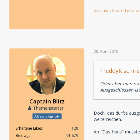
durchsuchbare Liste vo
20. April 2010
FreddyK schrie
Oder aber man nut
Ausgeschlossen ist
Captain Blitz
Themenstarter
Doch, das dürfte ausge
All Ears GmbH
weiterreichen.
Erhaltene Likes
128
An "Das Haus" musste 
Beiträge
91.679