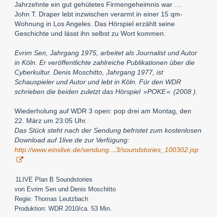
Jahrzehnte ein gut gehütetes Firmengeheimnis war …
John T. Draper lebt inzwischen verarmt in einer 15 qm-
Wohnung in Los Angeles. Das Hörspiel erzählt seine
Geschichte und lässt ihn selbst zu Wort kommen.
Evrim Sen, Jahrgang 1975, arbeitet als Journalist und Autor
in Köln. Er veröffentlichte zahlreiche Publikationen über die
Cyberkultur. Denis Moschitto, Jahrgang 1977, ist
Schauspieler und Autor und lebt in Köln. Für den WDR
schrieben die beiden zuletzt das Hörspiel
»
POKE
«
(2008 ).
Wiederholung auf WDR 3 open: pop drei am Montag, den
22. März um 23:05 Uhr.
Das Stück steht nach der Sendung befristet zum kostenlosen
Download auf 1live.de zur Verfügung:
http://www.einslive.de/sendung…3/soundstories_100302.jsp
1LIVE Plan B Soundstories
von Evrim Sen und Denis Moschitto
Regie: Thomas Leutzbach
Produktion: WDR 2010/ca. 53 Min.