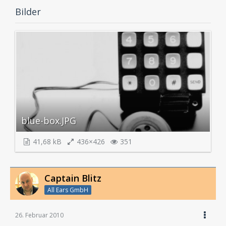
Bilder
blue-box.JPG
41,68 kB
436×426
351
Captain Blitz
All Ears GmbH
26. Februar 2010