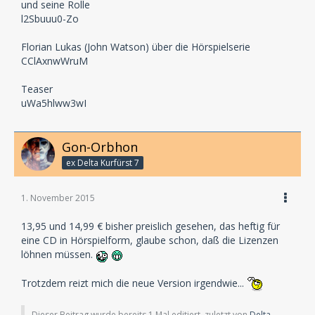
und seine Rolle
l2Sbuuu0-Zo
Florian Lukas (John Watson) über die Hörspielserie
CClAxnwWruM
Teaser
uWa5hlww3wI
Gon-Orbhon
ex Delta Kurfürst 7
1. November 2015
13,95 und 14,99 € bisher preislich gesehen, das heftig für
eine CD in Hörspielform, glaube schon, daß die Lizenzen
löhnen müssen.
Trotzdem reizt mich die neue Version irgendwie...
Dieser Beitrag wurde bereits 1 Mal editiert, zuletzt von
Delta