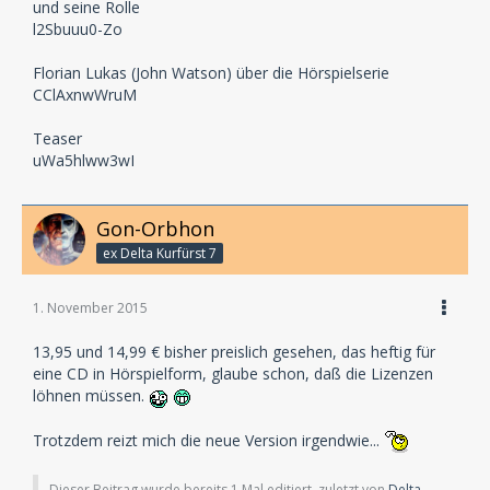
und seine Rolle
l2Sbuuu0-Zo
Florian Lukas (John Watson) über die Hörspielserie
CClAxnwWruM
Teaser
uWa5hlww3wI
Gon-Orbhon
ex Delta Kurfürst 7
1. November 2015
13,95 und 14,99 € bisher preislich gesehen, das heftig für
eine CD in Hörspielform, glaube schon, daß die Lizenzen
löhnen müssen.
Trotzdem reizt mich die neue Version irgendwie...
Dieser Beitrag wurde bereits 1 Mal editiert, zuletzt von
Delta