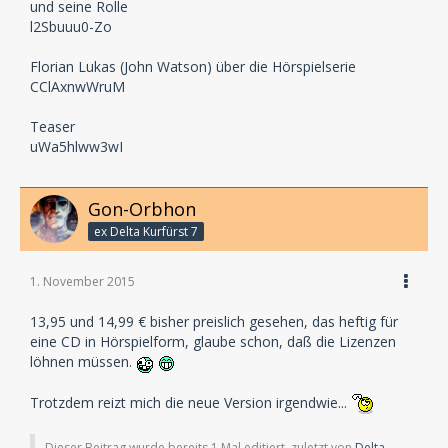
und seine Rolle
l2Sbuuu0-Zo
Florian Lukas (John Watson) über die Hörspielserie
CClAxnwWruM
Teaser
uWa5hlww3wI
Gon-Orbhon
ex Delta Kurfürst 7
1. November 2015
13,95 und 14,99 € bisher preislich gesehen, das heftig für
eine CD in Hörspielform, glaube schon, daß die Lizenzen
löhnen müssen.
Trotzdem reizt mich die neue Version irgendwie...
Dieser Beitrag wurde bereits 1 Mal editiert, zuletzt von
Delta