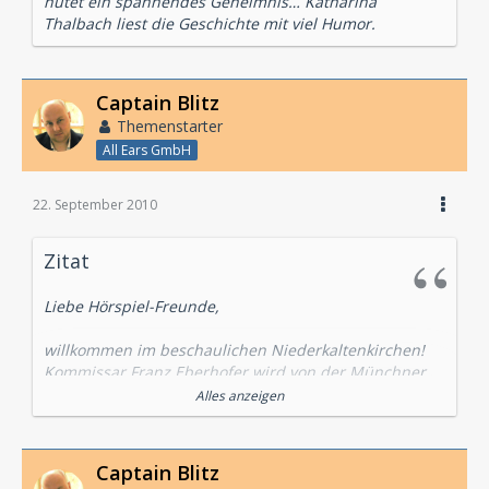
hütet ein spannendes Geheimnis… Katharina
Thalbach liest die Geschichte mit viel Humor.
Captain Blitz
Themenstarter
All Ears GmbH
22. September 2010
Zitat
Liebe Hörspiel-Freunde,
willkommen im beschaulichen Niederkaltenkirchen!
Kommissar Franz Eberhofer wird von der Münchner
Polizei in sein Heimatdorf in der tiefsten
Alles anzeigen
niederbayerischen Provinz zwangsversetzt. Die
einzigen Aufregungen sind die Ausflüge zu
Schnäppchenjagden mit der stocktauben Oma und
Captain Blitz
die Auseinandersetzungen mit dem Haschisch