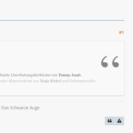
#1
Sta
rke Unterhaltungshörbücher
wie
Tommy Jaud
s
elnder Historienkrimi
von
Tanja Kinkel
und Geheimnisvolles
o, Das Schwarze Auge
 Der Autor saß diesmal selbst am Mikro, und mit
stensafari.