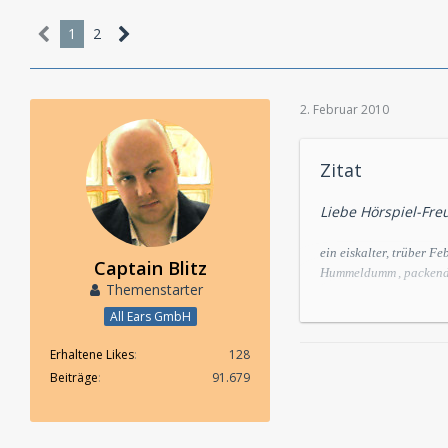
1
2
2. Februar 2010
Zitat
Liebe Hörspiel-Fre
ein eiskalter, trüber F
Captain Blitz
Hummeldumm
, packen
Themenstarter
aus der Welt der Vampi
All Ears GmbH
TOP-HÖRBUCH
Erhaltene Likes
128
Beiträge
91.679
Tommy Jaud:
Hummeld
Nach
Resturlaub
und
M
grandioser Dialektvielf