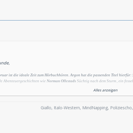
unde,
ebruar ist die ideale Zeit zum Hörbuchhören. Argon hat die passenden Titel hierfür: 
de Abenteuergeschichten wie
Norman Ollestads
Süchtig nach dem Sturm
, ein fess
re und Werwölfe.
Alles anzeigen
Giallo, Italo-Western, MindNapping, Poliziesch
umm – Der Hörbuch
(gelesen vom Autor)
illionär
kommt jetzt das neue Comedy-Hörbuch von Bestseller-Garant Tommy Jaud.
alt und Situationskomik nimmt er die Hörer mit auf eine abenteuerlich-absurde Wü