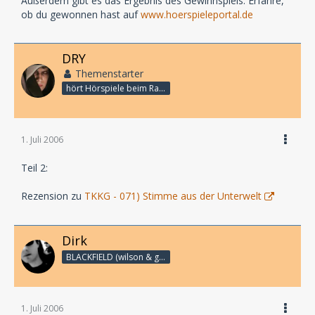
Außerdem gibt es das Ergebnis des Gewinnspiels. Erfahre,
ob du gewonnen hast auf
www.hoerspieleportal.de
DRY
Themenstarter
hört Hörspiele beim Rasenmähen
1. Juli 2006
Teil 2:
Rezension zu
TKKG - 071) Stimme aus der Unterwelt
Dirk
BLACKFIELD (wilson & geffen)
1. Juli 2006