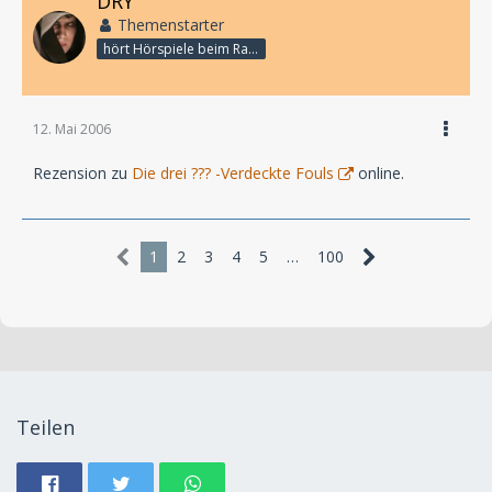
DRY
Themenstarter
hört Hörspiele beim Rasenmähen
12. Mai 2006
Rezension zu
Die drei ??? -Verdeckte Fouls
online.
1
2
3
4
5
…
100
Teilen