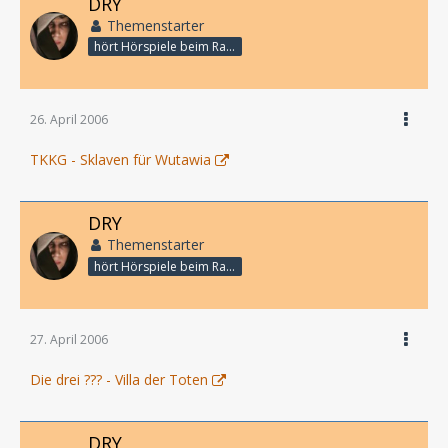
DRY
Themenstarter
hört Hörspiele beim Rasenmähen
26. April 2006
TKKG - Sklaven für Wutawia
DRY
Themenstarter
hört Hörspiele beim Rasenmähen
27. April 2006
Die drei ??? - Villa der Toten
DRY