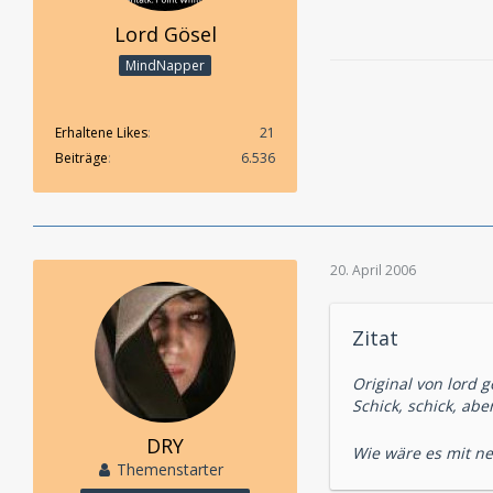
Lord Gösel
MindNapper
Erhaltene Likes
21
Beiträge
6.536
20. April 2006
Zitat
Original von lord g
Schick, schick, abe
DRY
Wie wäre es mit n
Themenstarter