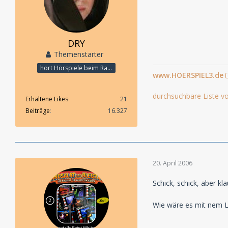
DRY
Themenstarter
hört Hörspiele beim Rasenmähen
www.HOERSPIEL3.de
durchsuchbare Liste vo
Erhaltene Likes
21
Beiträge
16.327
20. April 2006
Schick, schick, aber kl
Wie wäre es mit nem 