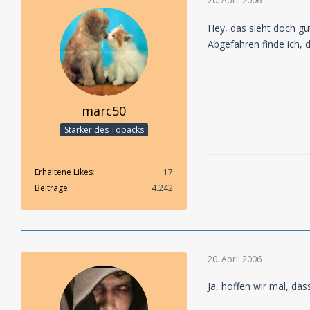
20. April 2006
Hey, das sieht doch gu
Abgefahren finde ich, d
marc50
Stärker des Tobacks
Erhaltene Likes
17
Beiträge
4.242
20. April 2006
Ja, hoffen wir mal, das