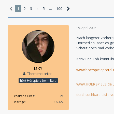
1
2
3
4
5
…
100
19. April 2006
Nach längerer Vorbere
Hörmedien, aber es gib
Schaut doch mal vorbe
Kritik und Lob könnt ih
DRY
www.hoerspieleportal.
Themenstarter
hört Hörspiele beim Rasenmähen
www.HOERSPIEL3.de
durchsuchbare Liste vo
Erhaltene Likes
21
Beiträge
16.327