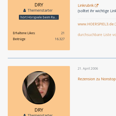
DRY
Linkrubrik
Themenstarter
(solltet ihr wichtige L
hört Hörspiele beim Rasenmähen
www.HOERSPIEL3.de
Erhaltene Likes
21
durchsuchbare Liste vo
Beiträge
16.327
21. April 2006
Rezension zu Nonstop i
DRY
Themenstarter