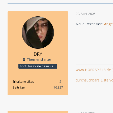
20. April 2006
Neue Rezension:
Angri
DRY
Themenstarter
hört Hörspiele beim Rasenmähen
www.HOERSPIEL3.de
durchsuchbare Liste vo
Erhaltene Likes
21
Beiträge
16.327