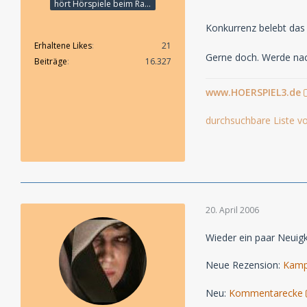
hört Hörspiele beim Rasenmähen
Konkurrenz belebt das
Erhaltene Likes
21
Gerne doch. Werde nach
Beiträge
16.327
www.HOERSPIEL3.de
durchsuchbare Liste vo
20. April 2006
Wieder ein paar Neuigk
Neue Rezension:
Kamp
Neu:
Kommentarecke