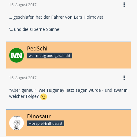
16. August 2017
... geschlafen hat der Fahrer von Lars Holmqvist
'... und die silberne Spinne'
PedSchi
war mutig und geschickt
16. August 2017
"Aber genau!", wie Hugenay jetzt sagen würde - und zwar in
welcher Folge?
Dinosaur
Hörspiel-En­thu­si­ast