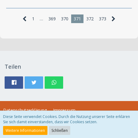
1
…
369
370
371
372
373
Teilen
Datenschutzerklärung
Impressum
Diese Seite verwendet Cookies. Durch die Nutzung unserer Seite erklären
Sie sich damit einverstanden, dass wir Cookies setzen.
Community-Software:
WoltLab Suite™
Weitere Informationen
Schließen