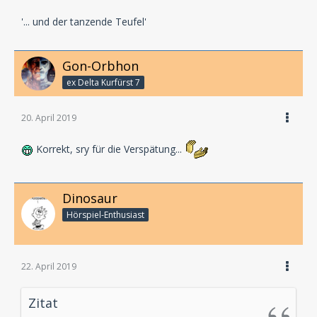
'... und der tanzende Teufel'
Gon-Orbhon
ex Delta Kurfürst 7
20. April 2019
Korrekt, sry für die Verspätung...
Dinosaur
Hörspiel-En­thu­si­ast
22. April 2019
Zitat