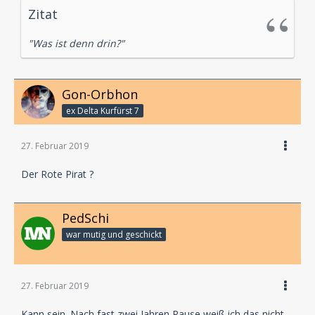
Zitat
"Was ist denn drin?"
Gon-Orbhon
ex Delta Kurfürst 7
27. Februar 2019
Der Rote Pirat ?
PedSchi
war mutig und geschickt
27. Februar 2019
Kann sein. Nach fast zwei Jahren Pause weiß ich das nicht