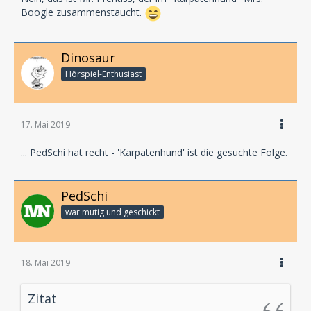
Boogle zusammenstaucht.
Dinosaur
Hörspiel-En­thu­si­ast
17. Mai 2019
... PedSchi hat recht - 'Karpatenhund' ist die gesuchte Folge.
PedSchi
war mutig und geschickt
18. Mai 2019
Zitat