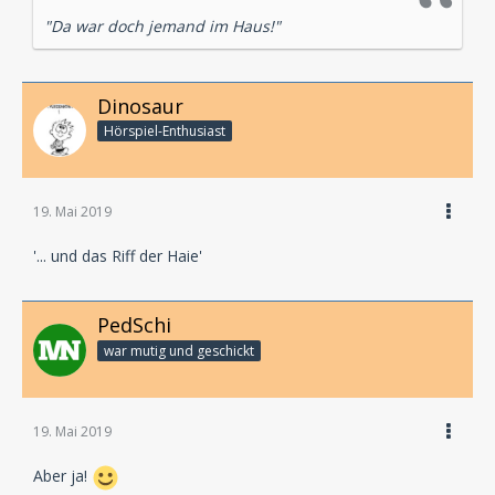
"Da war doch jemand im Haus!"
Dinosaur
Hörspiel-En­thu­si­ast
19. Mai 2019
'... und das Riff der Haie'
PedSchi
war mutig und geschickt
19. Mai 2019
Aber ja!