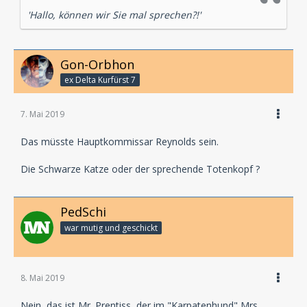
'Hallo, können wir Sie mal sprechen?!'
Gon-Orbhon
ex Delta Kurfürst 7
7. Mai 2019
Das müsste Hauptkommissar Reynolds sein.
Die Schwarze Katze oder der sprechende Totenkopf ?
PedSchi
war mutig und geschickt
8. Mai 2019
Nein, das ist Mr. Prentiss, der im "Karpatenhund" Mrs.