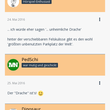
Hörspiel-En­thu­si­ast
24. Mai 2016
... ich würde eher sagen '... unheimliche Drache'
hinter der verschiebbaren Felskulisse gibt es den wohl
'größten unbenutzten Parkplatz der Welt'.
PedSchi
war mutig und geschickt
25. Mai 2016
Der "Drache" ist's!
Dinosaur