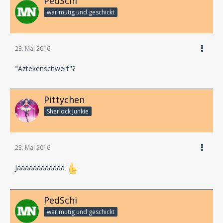
PedSchi
war mutig und geschickt
23. Mai 2016
"Aztekenschwert"?
Pittychen
Sherlock Junkie
23. Mai 2016
Jaaaaaaaaaaaa
PedSchi
war mutig und geschickt