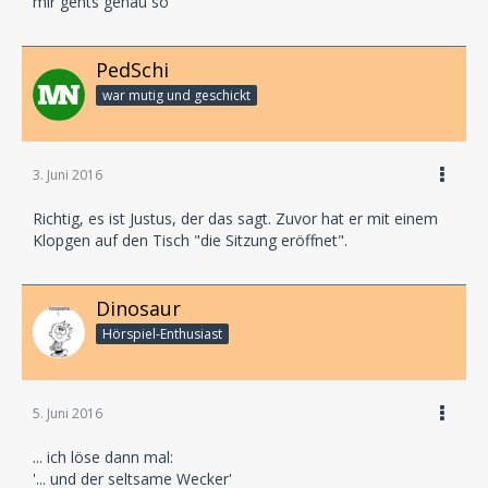
mir gehts genau so
PedSchi
war mutig und geschickt
3. Juni 2016
Richtig, es ist Justus, der das sagt. Zuvor hat er mit einem
Klopgen auf den Tisch "die Sitzung eröffnet".
Dinosaur
Hörspiel-En­thu­si­ast
5. Juni 2016
... ich löse dann mal:
'... und der seltsame Wecker'