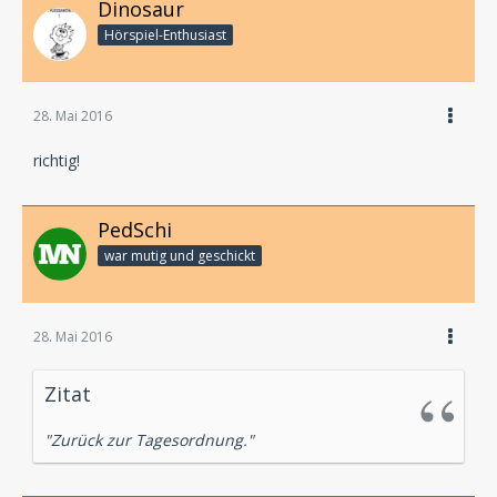
Dinosaur
Hörspiel-En­thu­si­ast
28. Mai 2016
richtig!
PedSchi
war mutig und geschickt
28. Mai 2016
Zitat
"Zurück zur Tagesordnung."