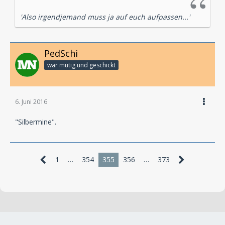
'Also irgendjemand muss ja auf euch aufpassen...'
PedSchi
war mutig und geschickt
6. Juni 2016
"Silbermine".
1
…
354
355
356
…
373