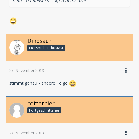
nein - da heißt es 'sagt mal ihr drei...'
Dinosaur
Hörspiel-En­thu­si­ast
27. November 2013
stimmt genau - andere Folge
cotterhier
Fortgeschrittener
27. November 2013