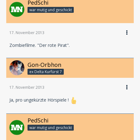
PedSchi
war mutig und geschickt
17. November 2013
Zombiefilme. "Der rote Pirat".
Gon-Orbhon
ex Delta Kurfürst 7
17. November 2013
Ja, pro ungekürzte Hörspiele !
PedSchi
war mutig und geschickt