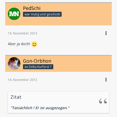
PedSchi
war mutig und geschickt
16. November 2013
Aber ja doch!
Gon-Orbhon
ex Delta Kurfürst 7
16. November 2013
Zitat
"Tatsächlich ! Er ist ausgezogen."