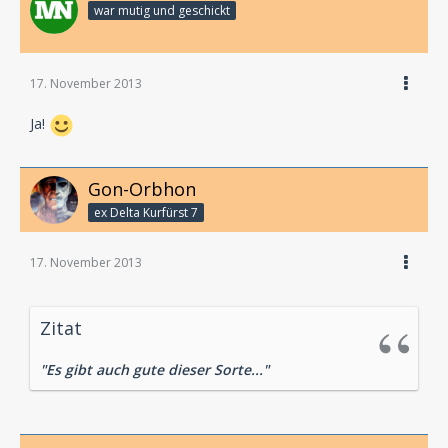
war mutig und geschickt
17. November 2013
Ja!
Gon-Orbhon
ex Delta Kurfürst 7
17. November 2013
Zitat
"Es gibt auch gute dieser Sorte..."