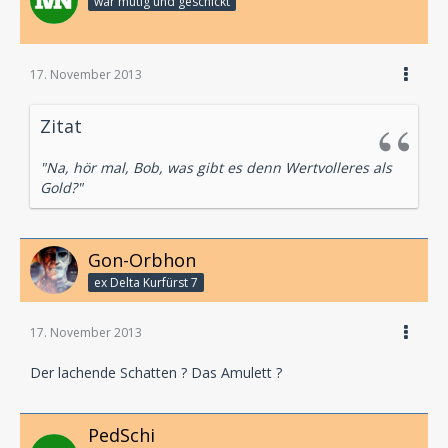
war mutig und geschickt
17. November 2013
Zitat
"Na, hör mal, Bob, was gibt es denn Wertvolleres als
Gold?"
Gon-Orbhon
ex Delta Kurfürst 7
17. November 2013
Der lachende Schatten ? Das Amulett ?
PedSchi