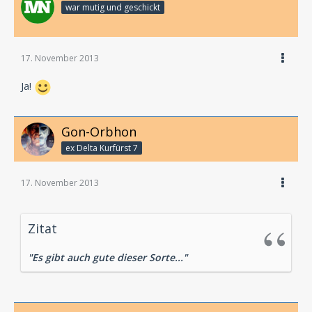
war mutig und geschickt
17. November 2013
Ja!
Gon-Orbhon
ex Delta Kurfürst 7
17. November 2013
Zitat
"Es gibt auch gute dieser Sorte..."