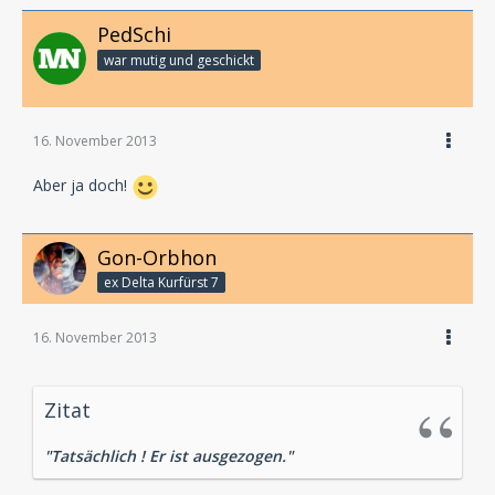
PedSchi
war mutig und geschickt
16. November 2013
Aber ja doch!
Gon-Orbhon
ex Delta Kurfürst 7
16. November 2013
Zitat
"Tatsächlich ! Er ist ausgezogen."