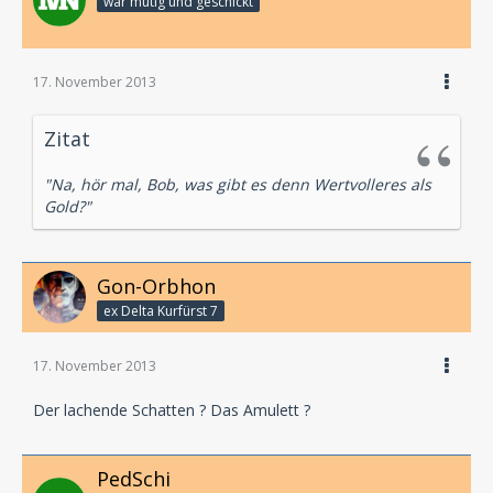
war mutig und geschickt
17. November 2013
Zitat
"Na, hör mal, Bob, was gibt es denn Wertvolleres als
Gold?"
Gon-Orbhon
ex Delta Kurfürst 7
17. November 2013
Der lachende Schatten ? Das Amulett ?
PedSchi