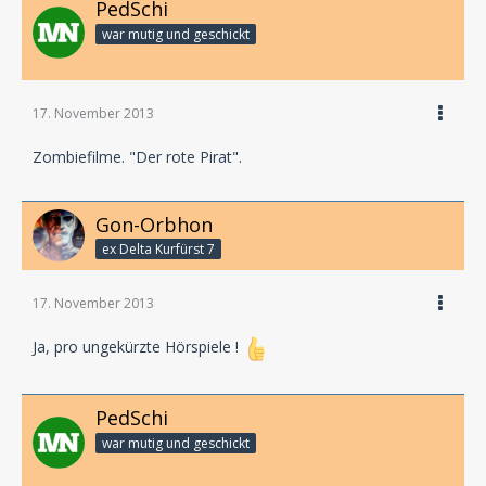
PedSchi
war mutig und geschickt
17. November 2013
Zombiefilme. "Der rote Pirat".
Gon-Orbhon
ex Delta Kurfürst 7
17. November 2013
Ja, pro ungekürzte Hörspiele !
PedSchi
war mutig und geschickt