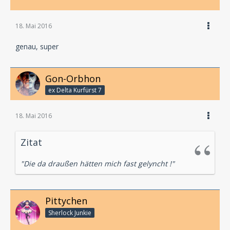
18. Mai 2016
genau, super
Gon-Orbhon
ex Delta Kurfürst 7
18. Mai 2016
Zitat
"Die da draußen hätten mich fast gelyncht !"
Pittychen
Sherlock Junkie