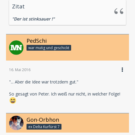
Zitat
"Der ist stinksauer !"
PedSchi
war mutig und geschickt
16. Mai 2016
"... Aber die Idee war trotzdem gut."
So gesagt von Peter. Ich weiß nur nicht, in welcher Folge!
Gon-Orbhon
ex Delta Kurfürst 7