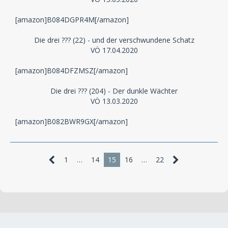
[amazon]B084DGPR4M[/amazon]
Die drei ??? (22) - und der verschwundene Schatz
VÖ 17.04.2020
[amazon]B084DFZMSZ[/amazon]
Die drei ??? (204) - Der dunkle Wächter
VÖ 13.03.2020
[amazon]B082BWR9GX[/amazon]
1
…
14
15
16
…
22