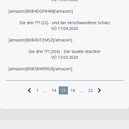
[amazon]B084DGPR4M[/amazon]
Die drei ??? (22) - und der verschwundene Schatz
VÖ 17.04.2020
[amazon]B084DFZMSZ[/amazon]
Die drei ??? (204) - Der dunkle Wächter
VÖ 13.03.2020
[amazon]B082BWR9GX[/amazon]
1
…
14
15
16
…
22