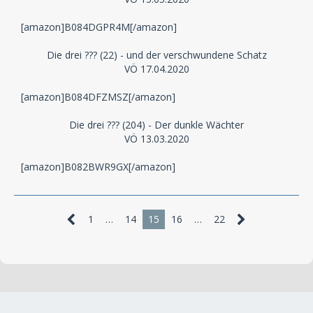
[amazon]B084DGPR4M[/amazon]
Die drei ??? (22) - und der verschwundene Schatz
VÖ 17.04.2020
[amazon]B084DFZMSZ[/amazon]
Die drei ??? (204) - Der dunkle Wächter
VÖ 13.03.2020
[amazon]B082BWR9GX[/amazon]
1
…
14
15
16
…
22