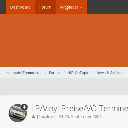
Dashboard
Forum
Mitglieder
Hoerspiel-Freunde.de
Forum
HSP-OnTopic
News & Gerüchte
LP/Vinyl Preise/VÖ Termin
JTaxidriver
25. September 2009