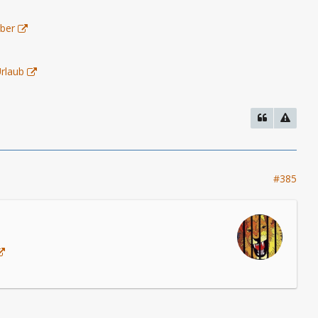
uber
Urlaub
#385