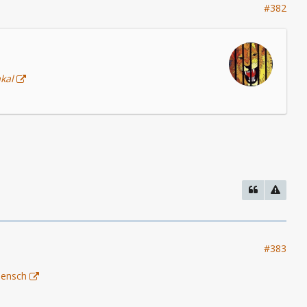
#382
kal
#383
mensch