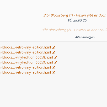
Bibi Blocksberg (1) - Hexen gibt es doch
VÖ 28.03.25
Bibi Blocksberg (2) - Hexerei in der Schul
VÖ 28.03.25
Alles anzeigen
Bibi Blocksberg (3) - Die Zauberlimonad
i-blocks…-retro-vinyl-edition.html
VÖ 28.03.25
i-blocks…-retro-vinyl-edition.html
i-blocks…-vinyl-edition-60058.html
Bibi Blocksberg (4) - Der Bankräuber
i-blocks…-vinyl-edition-60059.html
VÖ 28.03.25
i-blocks…-retro-vinyl-edition.html
i-blocks…-retro-vinyl-edition.html
Bibi Blocksberg (5) - Ein verhexter Urlau
VÖ 28.03.25