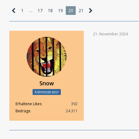
1
…
17
18
19
20
21
21. November 2024
Snow
Administrator
Erhaltene Likes
392
Beiträge
24.311