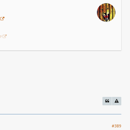
e
e
b
#389