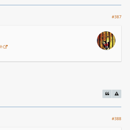
#387
ch
#388