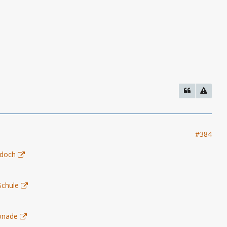
#384
 doch
Schule
monade