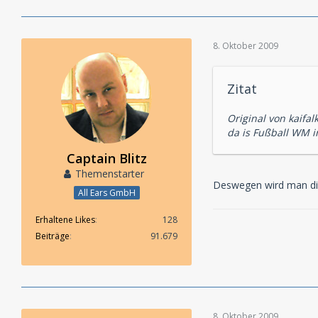
8. Oktober 2009
Zitat
Original von kaifal
da is Fußball WM i
Captain Blitz
Themenstarter
Deswegen wird man die
All Ears GmbH
Erhaltene Likes
128
Beiträge
91.679
8. Oktober 2009