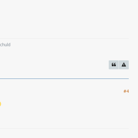
schuld
#4