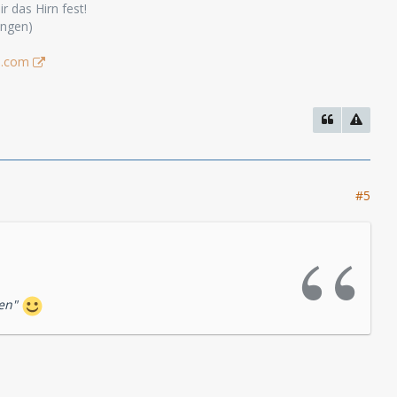
r das Hirn fest!
ungen)
s.com
#5
zen"