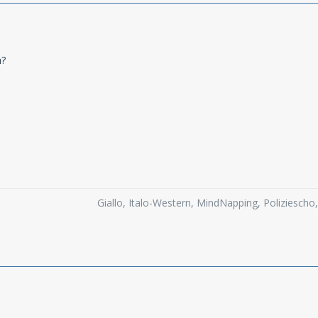
– länger, besser, größer, mehr!
h?
fläche im Foyer
00/800, 300, 250)
z (600 qm)
rant mit 500 qm
en und schönsten Location für Kultur-Events in Hamburg:
Giallo, Italo-Western, MindNapping, Poliziesch
agel.de