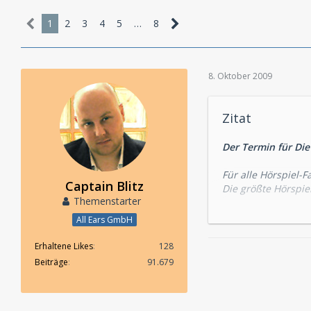
1
2
3
4
5
…
8
8. Oktober 2009
Zitat
Der Termin für Die
Für alle Hörspiel-F
Captain Blitz
Die größte Hörspi
Themenstarter
geben!
Über die Aufteilu
All Ears GmbH
LAUSCH noch heiß 
Erhaltene Likes
128
Die HÖRSPIEL 2010
Beiträge
91.679
am Samstag/Sonnta
Auf Kampnagel in