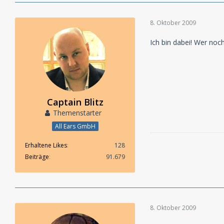
die HÖRSPIEL 2010 
8. Oktober 2009
Das heißt:
Ich bin dabei! Wer noc
1200 qm Aussteller
3 Bühnen (Plätze:5
Ein großer Vorplat
Das Casino Restau
In der angesagtest
Captain Blitz
Themenstarter
Kampnagel
Jarrestraße 20
All Ears GmbH
22303 Hamburg
http://www.kampn
Erhaltene Likes
128
Beiträge
91.679
8. Oktober 2009