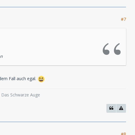
#7
en
dem Fall auch egal.
o, Das Schwarze Auge
#8