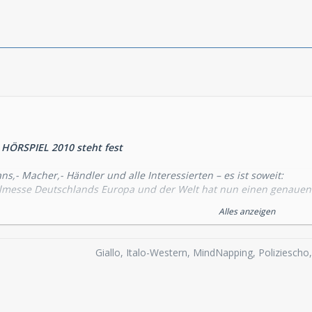
 HÖRSPIEL 2010 steht fest
ans,- Macher,- Händler und alle Interessierten – es ist soweit:
elmesse Deutschlands Europa und der Welt hat nun einen genauen
Alles anzeigen
ng der Programminhalte auf die beiden Veranstaltungstage, sowie
diskutiert
Giallo, Italo-Western, MindNapping, Poliziesch
g 19. und 20. Juni 2010
 Hamburg