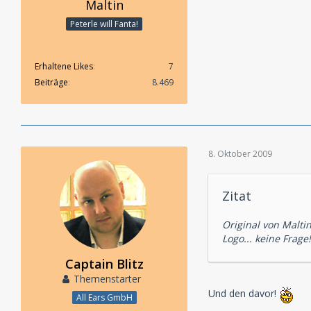
Maltin
Peterle will Fanta!
Erhaltene Likes
7
Beiträge
8.469
8. Oktober 2009
Zitat
Original von Malti
Logo... keine Frag
Captain Blitz
Themenstarter
Und den davor!
All Ears GmbH