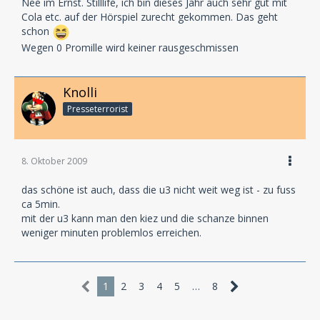
Nee im Ernst. Stilllife, ich bin dieses Jahr auch sehr gut mit
Cola etc. auf der Hörspiel zurecht gekommen. Das geht
schon
Wegen 0 Promille wird keiner rausgeschmissen
Knolli
Presseterrorist
8. Oktober 2009
das schöne ist auch, dass die u3 nicht weit weg ist - zu fuss
ca 5min.
mit der u3 kann man den kiez und die schanze binnen
weniger minuten problemlos erreichen.
1
2
3
4
5
…
8