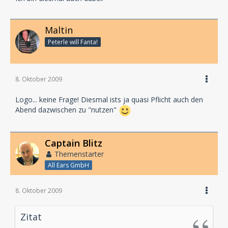
In der angesagtesten und schönsten Location für
Maltin
Kultur-Events in Hamburg:
Peterle will Fanta!
Kampnagel
Jarrestraße 20
22303 Hamburg
8. Oktober 2009
http://www.kampnagel.de
Logo... keine Frage! Diesmal ists ja quasi Pflicht auch den
Abend dazwischen zu "nutzen"
Captain Blitz
Themenstarter
All Ears GmbH
8. Oktober 2009
Zitat