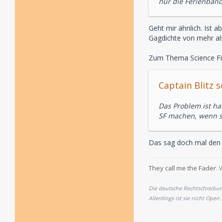
nur die Ferienband
Geht mir ähnlich. Ist a
Gagdichte von mehr al
Zum Thema Science Fic
Captain Blitz s
Das Problem ist ha
SF machen, wenn sc
Das sag doch mal den 
They call me the Fader
. 
Die deutsche Rechtschreibung
Allerdings ist sie nicht Open