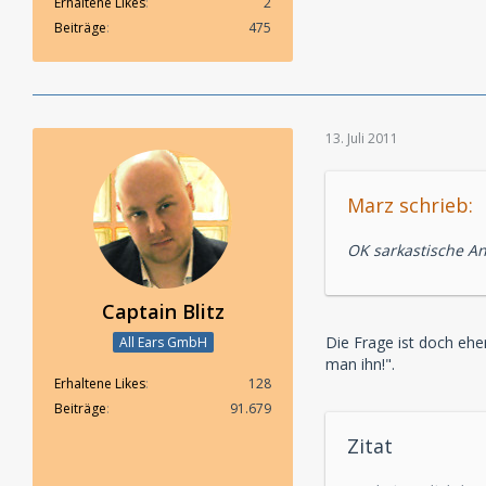
Erhaltene Likes
2
Beiträge
475
13. Juli 2011
Marz schrieb:
OK sarkastische An
Captain Blitz
Die Frage ist doch ehe
All Ears GmbH
man ihn!".
Erhaltene Likes
128
Beiträge
91.679
Zitat