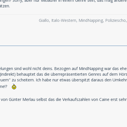
ringen? Sorry, aber nur Mitläufer in einem Genre sein, das mag ander
ätzen.
Giallo, Italo-Western, MindNapping, Poliziesch
lungen sind wohl nicht deins. Bezogen auf MindNapping war das eher
 (indirekt) behauptet das die überrepräsentierten Genres auf dem Hö
uem" zu scheitern. Ich habe nur etwas überspitzt daraus den Umkehrs
 ne!?
 von Günter Merlau selbst das die Verkaufszahlen von Caine erst seh