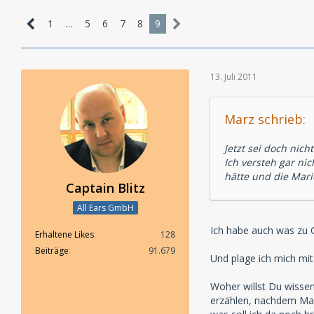
1
…
5
6
7
8
9
13. Juli 2011
Marz schrieb:
Jetzt sei doch nicht 
Ich versteh gar n
hätte und die Mari
Captain Blitz
All Ears GmbH
Ich habe auch was zu C
Erhaltene Likes
128
Beiträge
91.679
Und plage ich mich mi
Woher willst Du wisse
erzählen, nachdem Mari