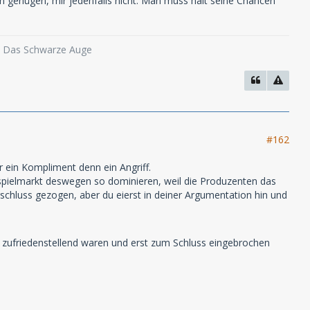
en genügen, mir jedenfalls nicht. Man muss halt seine Chancen
o, Das Schwarze Auge
#162
 ein Kompliment denn ein Angriff.
rspielmarkt deswegen so dominieren, weil die Produzenten das
chluss gezogen, aber du eierst in deiner Argumentation hin und
r zufriedenstellend waren und erst zum Schluss eingebrochen