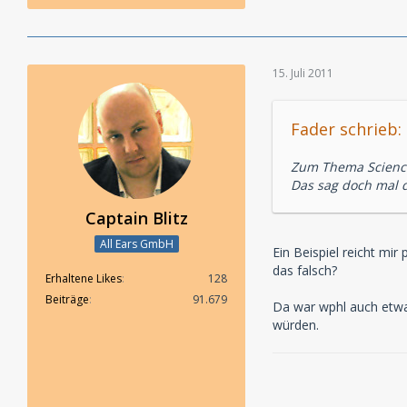
15. Juli 2011
Fader schrieb:
Zum Thema Science
Das sag doch mal 
Captain Blitz
All Ears GmbH
Ein Beispiel reicht mir
das falsch?
Erhaltene Likes
128
Beiträge
91.679
Da war wphl auch etwas
würden.