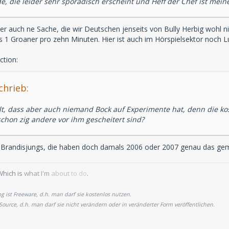
e, die leider sehr sporadisch erscheint und Heff der Chef ist mein
ber auch ne Sache, die wir Deutschen jenseits von Bully Herbig wohl ni
s 1 Groaner pro zehn Minuten. Hier ist auch im Hörspielsektor noch 
tion:
chrieb:
lt, dass aber auch niemand Bock auf Experimente hat, denn die k
hon zig andere vor ihm gescheitert sind?
Brandisjungs, die haben doch damals 2006 oder 2007 genau das gem
Which is
what I'm
about
to do
.
 ist Freeware, d.h. man darf sie kostenlos nutzen.
 Source, d.h. man darf sie nicht verändern oder in veränderter Form veröffentlichen.