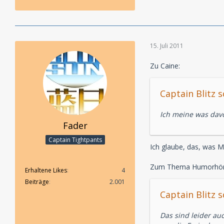
15. Juli 2011
Zu Caine:
Captain Blitz s
Ich meine was davo
Fader
Captain Tightpants
Ich glaube, das, was M
Zum Thema Humorhörs
Erhaltene Likes
4
Beiträge
2.001
Captain Blitz s
Das sind leider auc