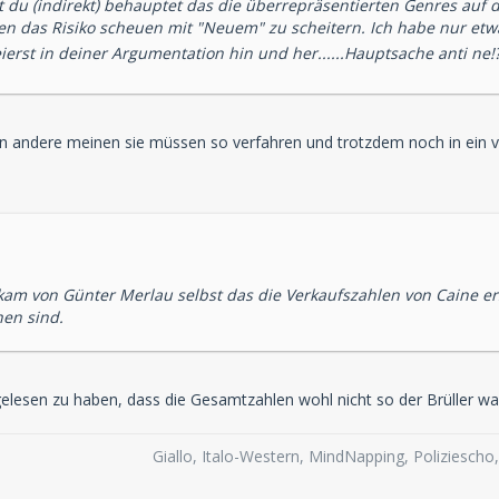
t du (indirekt) behauptet das die überrepräsentierten Genres au
en das Risiko scheuen mit "Neuem" zu scheitern. Ich habe nur et
ierst in deiner Argumentation hin und her......Hauptsache anti ne!
 andere meinen sie müssen so verfahren und trotzdem noch in ein verm
 kam von Günter Merlau selbst das die Verkaufszahlen von Caine e
hen sind.
elesen zu haben, dass die Gesamtzahlen wohl nicht so der Brüller wa
Giallo, Italo-Western, MindNapping, Poliziesch