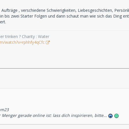
e Aufträge , verschiedene Schwierigkeiten, Liebesgeschichten, Persön
n bis zwei Starter Folgen und dann schaut man wie sich das Ding ent
ert.
r trinken ? Charity : Water
om/watch?v=rphhfy4qCfc
am23
 Menger gerade online ist: lass dich inspirieren, bitte...