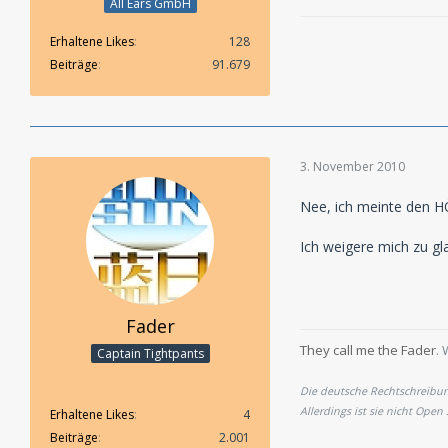
All Ears GmbH
Erhaltene Likes
128
Beiträge
91.679
3. November 2010
Nee, ich meinte den 
Ich weigere mich zu g
Fader
They call me the Fader
. 
Captain Tightpants
Die deutsche Rechtschreibung
Allerdings ist sie nicht Open
Erhaltene Likes
4
Beiträge
2.001