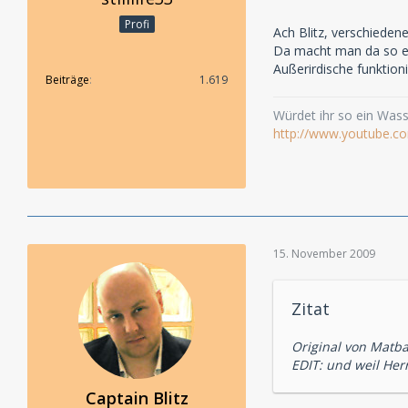
Profi
Ach Blitz, verschieden
Da macht man da so ei
Außerirdische funktioni
Beiträge
1.619
Würdet ihr so ein Wasse
http://www.youtube.c
15. November 2009
Zitat
Original von Matb
EDIT: und weil Herr
Captain Blitz