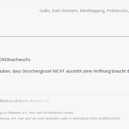
Giallo, Italo-Western, MindNapping, Poliziesch
HÖRERnachwuchs.
lauben, dass Groschengrusel NICHT ausstirbt (eine Hoffnung braucht 
Which is
what I'm
about
to do
.
 ist Freeware, d.h. man darf sie kostenlos nutzen.
 Source, d.h. man darf sie nicht verändern oder in veränderter Form veröffentlichen.