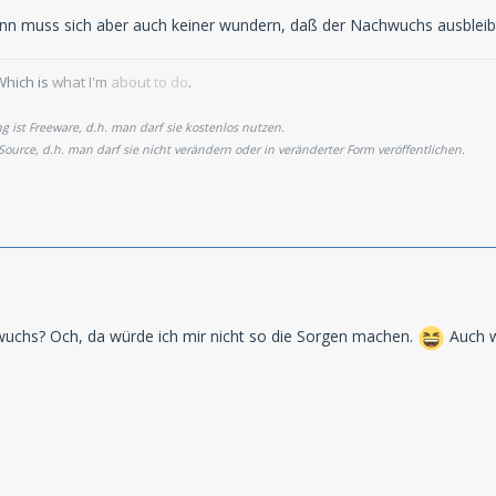
dann muss sich aber auch keiner wundern, daß der Nachwuchs ausbleib
Which is
what I'm
about
to do
.
 ist Freeware, d.h. man darf sie kostenlos nutzen.
 Source, d.h. man darf sie nicht verändern oder in veränderter Form veröffentlichen.
chs? Och, da würde ich mir nicht so die Sorgen machen.
Auch w