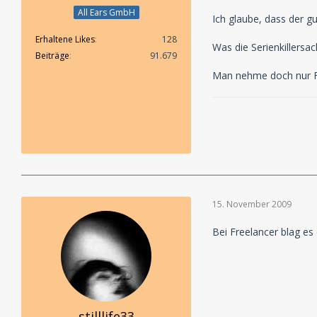
All Ears GmbH
Ich glaube, dass der 
Erhaltene Likes
128
Was die Serienkillersac
Beiträge
91.679
Man nehme doch nur Fre
15. November 2009
Bei Freelancer blag es
stilllife33