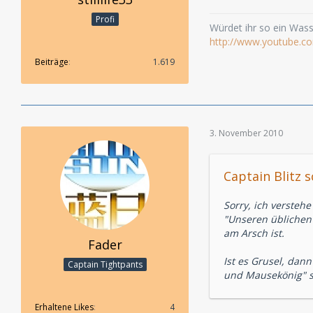
Profi
Würdet ihr so ein Wasse
http://www.youtube.c
Beiträge
1.619
3. November 2010
Captain Blitz s
Sorry, ich verstehe
"Unseren üblichen 
am Arsch ist.
Fader
Ist es Grusel, dan
Captain Tightpants
und Mausekönig" 
Erhaltene Likes
4