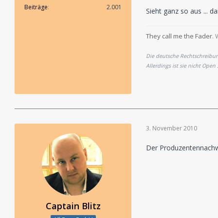
Beiträge
2.001
Sieht ganz so aus ... 
They call me the Fader
. 
Die deutsche Rechtschreibung
Allerdings ist sie nicht Open
3. November 2010
Der Produzentennachwu
Captain Blitz