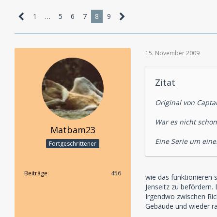
1
…
5
6
7
8
9
15. November 2009
Zitat
Original von Captai
War es nicht schon
Matbam23
Eine Serie um eine
Fortgeschrittener
Beiträge
456
wie das funktionieren s
Jenseitz zu befördern.
Irgendwo zwischen Ric
Gebäude und wieder rau