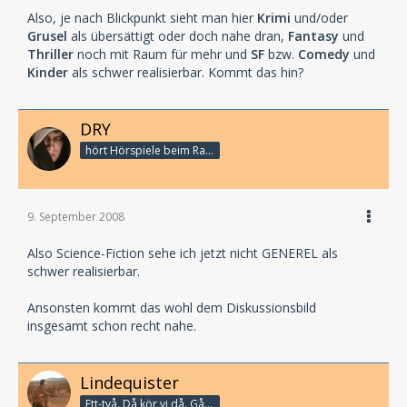
Also, je nach Blickpunkt sieht man hier
Krimi
und/oder
Grusel
als übersättigt oder doch nahe dran,
Fantasy
und
Thriller
noch mit Raum für mehr und
SF
bzw.
Comedy
und
Kinder
als schwer realisierbar. Kommt das hin?
DRY
hört Hörspiele beim Rasenmähen
9. September 2008
Also Science-Fiction sehe ich jetzt nicht GENEREL als
schwer realisierbar.
Ansonsten kommt das wohl dem Diskussionsbild
insgesamt schon recht nahe.
Lindequister
Ett-två. Då kör vi då. Går bandet?