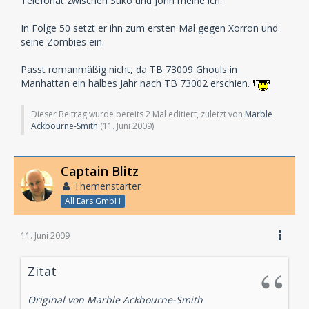
Telefonat zwischen Suko und John meine ich.
In Folge 50 setzt er ihn zum ersten Mal gegen Xorron und
seine Zombies ein.
Passt romanmäßig nicht, da TB 73009 Ghouls in
Manhattan ein halbes Jahr nach TB 73002 erschien.
Dieser Beitrag wurde bereits 2 Mal editiert, zuletzt von
Marble
Ackbourne-Smith
(
11. Juni 2009
)
Captain Blitz
Themenstarter
All Ears GmbH
11. Juni 2009
Zitat
Original von Marble Ackbourne-Smith