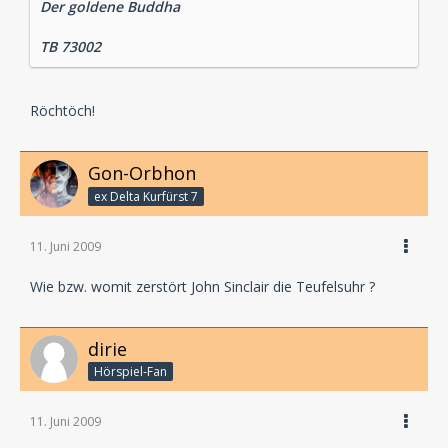
Der goldene Buddha
TB 73002
Röchtöch!
Gon-Orbhon
ex Delta Kurfürst 7
11. Juni 2009
Wie bzw. womit zerstört John Sinclair die Teufelsuhr ?
dirie
Hörspiel-Fan
11. Juni 2009