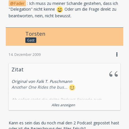
Fader
: Ich muss zu meiner Schande gestehen, dass ich
"Delegation" nicht kenne
Oder um die Frage direkt zu
beantworten, nein, nicht bewusst.
Torsten
Gast
14. Dezember 2009
Zitat
Original von Falk T. Puschmann
Another One Rides the bus...
Ab sofort steht die dritte Podcast-Episode zum
Download bereit:
Alles anzeigen
http://www.auroraiswatching.com/podcast/EZ-
Podcast2-4.mp3
Kann es sein das du noch mal den 2 Podcast gepostet hast
oder ist die Bezeichnung des Files falsch?
Die RSS-Feed geht inzwischen: