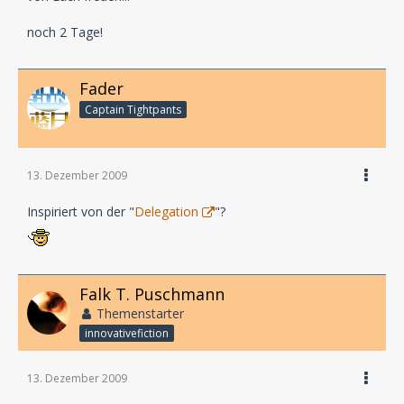
noch 2 Tage!
Fader
Captain Tightpants
13. Dezember 2009
Inspiriert von der "
Delegation
"?
Falk T. Puschmann
Themenstarter
innovativefiction
13. Dezember 2009