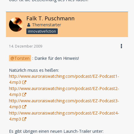
http://www.alien-on-earth.de/eza/?feed=podcast
Falk T. Puschmann
Und wird außerdem bei Podster
(
http://podster.de/view/10956
)
Themenstarter
innovativefiction
und iTunes
(
http://itunes.apple.com/WebObj…/viewPodcast?
14. Dezember 2009
id=346167635
)
Torsten
: Danke für den Hinweis!
Bei Gefallen würden wir uns natürlich über eine
Bewertung von Euch freuen...
Natürlich muss es heißen:
http://www.auroraiswatching.com/podcast/EZ-Podcast1-
noch 2 Tage!
4.mp3
http://www.auroraiswatching.com/podcast/EZ-Podcast2-
4.mp3
http://www.auroraiswatching.com/podcast/EZ-Podcast3-
4.mp3
http://www.auroraiswatching.com/podcast/EZ-Podcast4-
4.mp3
Es gibt übrigen einen neuen Launch-Trailer unter: