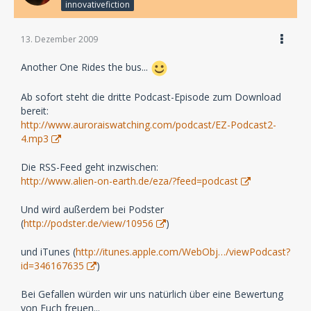
innovativefiction
13. Dezember 2009
Another One Rides the bus...
Ab sofort steht die dritte Podcast-Episode zum Download
bereit:
http://www.auroraiswatching.com/podcast/EZ-Podcast2-
4.mp3
Die RSS-Feed geht inzwischen:
http://www.alien-on-earth.de/eza/?feed=podcast
Und wird außerdem bei Podster
(
http://podster.de/view/10956
)
und iTunes (
http://itunes.apple.com/WebObj…/viewPodcast?
id=346167635
)
Bei Gefallen würden wir uns natürlich über eine Bewertung
von Euch freuen...