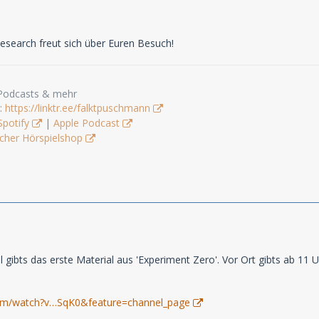
search freut sich über Euren Besuch!
 Podcasts & mehr
s:
https://linktr.ee/falktpuschmann
Spotify
|
Apple Podcast
cher Hörspielshop
l gibts das erste Material aus 'Experiment Zero'. Vor Ort gibts ab 11
com/watch?v…SqK0&feature=channel_page