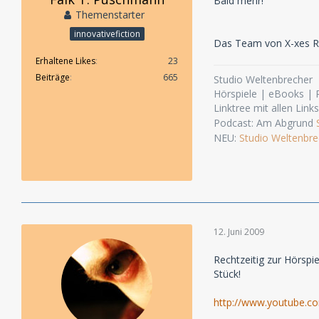
Bald mehr!
Themenstarter
innovativefiction
Das Team von X-xes Re
Erhaltene Likes
23
Beiträge
665
Studio Weltenbrecher
Hörspiele | eBooks |
Linktree mit allen Link
Podcast: Am Abgrund
NEU:
Studio Weltenbre
12. Juni 2009
Rechtzeitig zur Hörspie
Stück!
http://www.youtube.