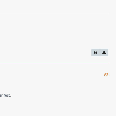
#2
r fest.