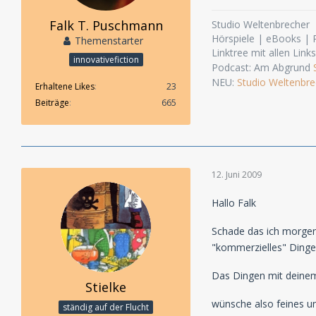
Falk T. Puschmann
Studio Weltenbrecher
Hörspiele | eBooks |
Themenstarter
Linktree mit allen Link
innovativefiction
Podcast: Am Abgrund
NEU:
Studio Weltenbre
Erhaltene Likes
23
Beiträge
665
12. Juni 2009
Hallo Falk
Schade das ich morgen 
"kommerzielles" Dingen,
Das Dingen mit deinem 
Stielke
wünsche also feines u
ständig auf der Flucht