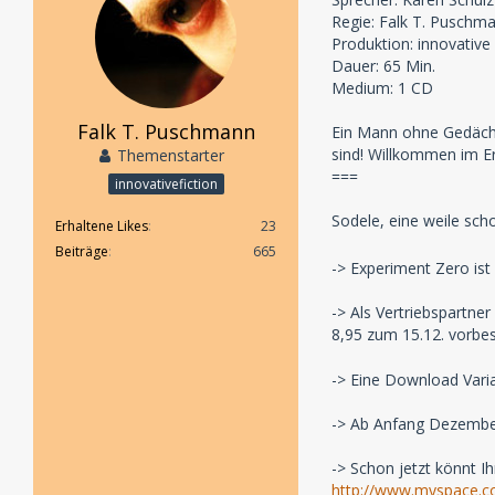
Regie: Falk T. Puschm
Produktion: innovative 
Dauer: 65 Min.
Medium: 1 CD
Falk T. Puschmann
Ein Mann ohne Gedächtn
sind! Willkommen im Er
Themenstarter
===
innovativefiction
Sodele, eine weile sc
Erhaltene Likes
23
Beiträge
665
-> Experiment Zero ist 
-> Als Vertriebspartne
8,95 zum 15.12. vorbes
-> Eine Download Varia
-> Ab Anfang Dezember
-> Schon jetzt könnt I
http://www.myspace.c