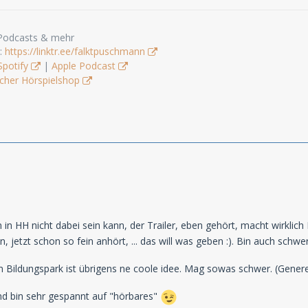
 Podcasts & mehr
s:
https://linktr.ee/falktpuschmann
Spotify
|
Apple Podcast
cher Hörspielshop
in HH nicht dabei sein kann, der Trailer, eben gehört, macht wirklic
 jetzt schon so fein anhört, ... das will was geben :). Bin auch schw
Bildungspark ist übrigens ne coole idee. Mag sowas schwer. (Generell
nd bin sehr gespannt auf "hörbares"