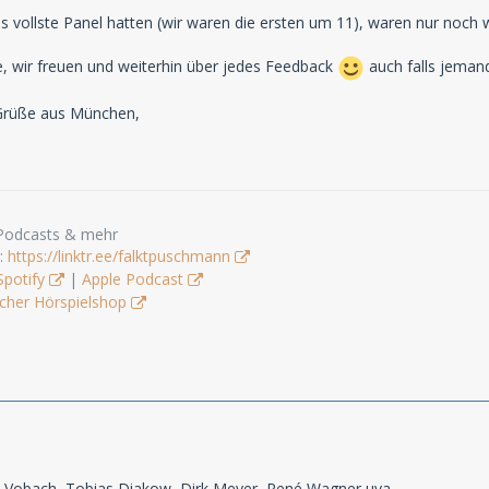
s vollste Panel hatten (wir waren die ersten um 11), waren nur noch w
, wir freuen und weiterhin über jedes Feedback
auch falls jeman
 Grüße aus München,
 Podcasts & mehr
s:
https://linktr.ee/falktpuschmann
Spotify
|
Apple Podcast
cher Hörspielshop
z-Vobach, Tobias Diakow, Dirk Meyer, René Wagner uva.