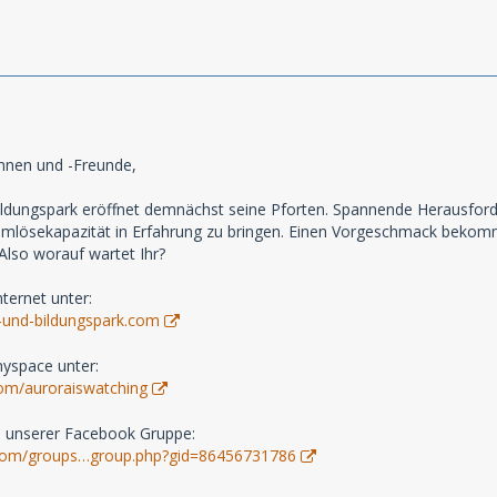
innen und -Freunde,
ildungspark eröffnet demnächst seine Pforten. Spannende Herausforde
emlösekapazität in Erfahrung zu bringen. Einen Vorgeschmack bekom
 Also worauf wartet Ihr?
ternet unter:
-und-bildungspark.com
yspace unter:
om/auroraiswatching
in unserer Facebook Gruppe:
.com/groups…group.php?gid=86456731786