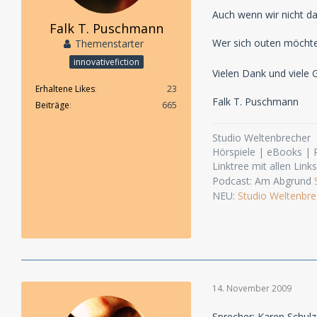
Auch wenn wir nicht da
Falk T. Puschmann
Wer sich outen möchte
Themenstarter
innovativefiction
Vielen Dank und viele
Erhaltene Likes
23
Falk T. Puschmann
Beiträge
665
Studio Weltenbrecher
Hörspiele | eBooks |
Linktree mit allen Link
Podcast: Am Abgrund
NEU:
Studio Weltenbre
14. November 2009
Sprecher: Karen Schul