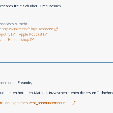
search freut sich über Euren Besuch!
 Podcasts & mehr
s:
https://linktr.ee/falktpuschmann
Spotify
|
Apple Podcast
cher Hörspielshop
nnen und - Freunde,
s zum ersten hörbaren Material. Inzwischen stehen die ersten Teilnehme
earth.de/experimentzero_announcement.mp3