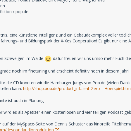
ann
fiction / pop.de
is, eine künstliche Intelligenz und ein Gebäudekomplex voller tödli
fahrungs- und Bildungspark der X-Xes Cooperation! Es gibt nur eine 
hon Schweigen im Walde
dafür freuen wir uns umso mehr Euch di
grade noch im finetuning und erscheint definitiv noch in diesem Jahr!
r für die CD konnten wir die Hamburger Jungs von Pop.de (vielen Dank 
tellen kann:
http://shop.pop.de/product_inf…ent-Zero---Hoerspiel.htm
nte ist auch in Planung.
 wird es als Apetizer einen kostenlosen und vier teiligen Podcast g
hr auf der MySpace-Seite von Dennis Schuster das kinoreife Titelthe
om/desoundaudioproduktion