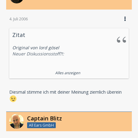
4. Juli 2006
Zitat
Original von lord gösel
Neuer Diskussionsstoff?!:
TKKG (59) Trickdieb auf Burg Drachenstein
Alles anzeigen
Nachdem sich Folge 58 dieser Serie mal wieder als arg
durchschnittliches Abenteuer der TKKG-Serie
Diesmal stimme ich mit deiner Meinung ziemlich überein
entpuppte, liefert Autor Stefan Wolf mit „Trickdieb auf
Burg Drachenstein“ wieder ein wirklich gelungenes
Hörspielabenteuer seiner Helden ab...
Captain Blitz
All Ears GmbH