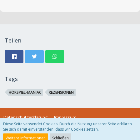
Teilen
Tags
HÖRSPIEL-MANIAC
REZENSIONEN
Datenschutzerklärung
Impressum
Diese Seite verwendet Cookies. Durch die Nutzung unserer Seite erklären
Sie sich damit einverstanden, dass wir Cookies setzen.
Community-Software:
WoltLab Suite™
Weitere Informationen
Schließen